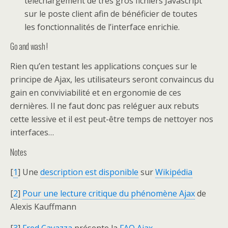
téléchargement de très gros fichiers Javascript
sur le poste client afin de bénéficier de toutes
les fonctionnalités de l’interface enrichie.
Go and wash !
Rien qu’en testant les applications conçues sur le
principe de Ajax, les utilisateurs seront convaincus du
gain en conviviabilité et en ergonomie de ces
dernières. Il ne faut donc pas reléguer aux rebuts
cette lessive et il est peut-être temps de nettoyer nos
interfaces…
Notes
[
1
] Une
description est disponible
sur
Wikipédia
[
2
]
Pour une lecture critique du phénomène Ajax
de
Alexis Kauffmann
[
3
]
Fred Cavazza
présente la
FAQ Ajax