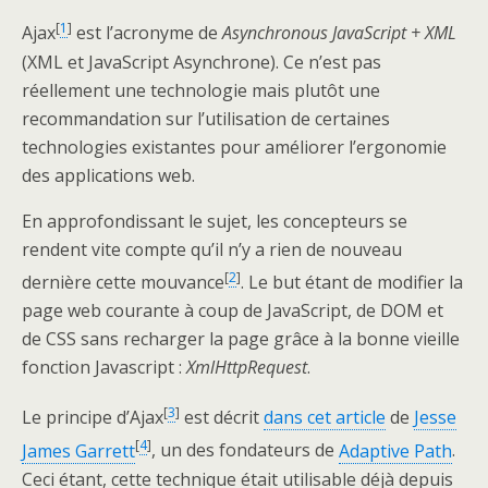
[
1
]
Ajax
est l’acronyme de
Asynchronous JavaScript + XML
(XML et JavaScript Asynchrone). Ce n’est pas
réellement une technologie mais plutôt une
recommandation sur l’utilisation de certaines
technologies existantes pour améliorer l’ergonomie
des applications web.
En approfondissant le sujet, les concepteurs se
rendent vite compte qu’il n’y a rien de nouveau
[
2
]
dernière cette mouvance
. Le but étant de modifier la
page web courante à coup de JavaScript, de DOM et
de CSS sans recharger la page grâce à la bonne vieille
fonction Javascript :
XmlHttpRequest
.
[
3
]
Le principe d’Ajax
est décrit
dans cet article
de
Jesse
[
4
]
James Garrett
, un des fondateurs de
Adaptive Path
.
Ceci étant, cette technique était utilisable déjà depuis