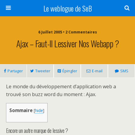
Le weblogue de SeB
6 Juillet 2005 • 2 Commentaires
Ajax – Faut-Il Lessiver Nos Webapp ?
Partager
Tweeter
Épingler
E-mail
SMS
Le monde du développement d’application web a
trouvé son buzz word du moment : Ajax.
Sommaire
[
hide
]
Encore un autre marque de lessive ?