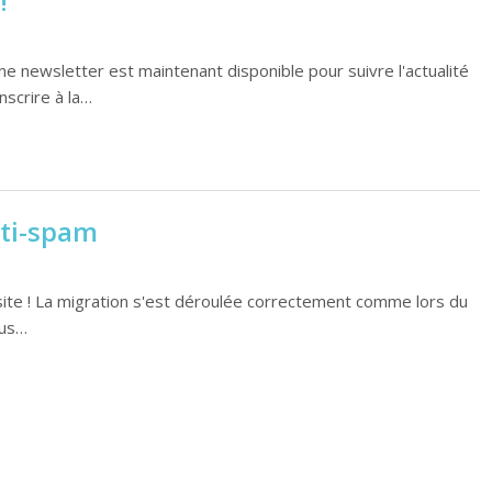
!
ne newsletter est maintenant disponible pour suivre l'actualité
inscrire à la…
nti-spam
le site ! La migration s'est déroulée correctement comme lors du
lus…