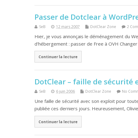
Passer de Dotclear à WordPr
SeB
12 mars 2007
DotClear Zone
2 Com
Hier, je vous annonçais le déménagement du Web
d'hébergement : passer de Free à OVH Changer
Continuer la lecture
DotClear – faille de sécurité e
SeB
6 juin 2006
DotClear Zone
No Com
Une faille de sécurité avec son exploit pour tout
publiée ces derniers jours. Heureusement, Olivi
Continuer la lecture