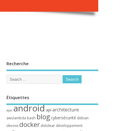
Recherche
Étiquettes
android
architecture
api
ajax
blog
cybersécurité
bash
awslambda
debian
docker
dotclear
devoxx
développement