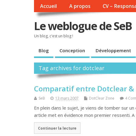
Accueil
A propos
CV – Responsa
Le weblogue de SeB
Un blog, c'est un blog !
Blog
Conception
Développement
Tag archives for dotclear
Comparatif entre Dotclear &
SeB
13 mars 2007
DotClear Zone
4 Com
En plein dans le sujet, je viens de tomber sur un
article met en évidence mon premier ressenti. A
Continuer la lecture