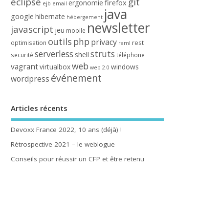
eclipse
git
firefox
ergonomie
ejb
email
java
google
hibernate
hébergement
newsletter
javascript
jeu
mobile
outils
php
privacy
rest
optimisation
raml
serverless
struts
shell
securité
téléphone
web
vagrant
virtualbox
windows
web 2.0
événement
wordpress
Articles récents
Devoxx France 2022, 10 ans (déjà) !
Rétrospective 2021 – le weblogue
Conseils pour réussir un CFP et être retenu