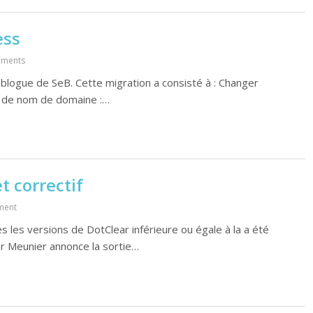
ess
ments
logue de SeB. Cette migration a consisté à : Changer
 de nom de domaine :…
t correctif
ment
es les versions de DotClear inférieure ou égale à la a été
er Meunier annonce la sortie…