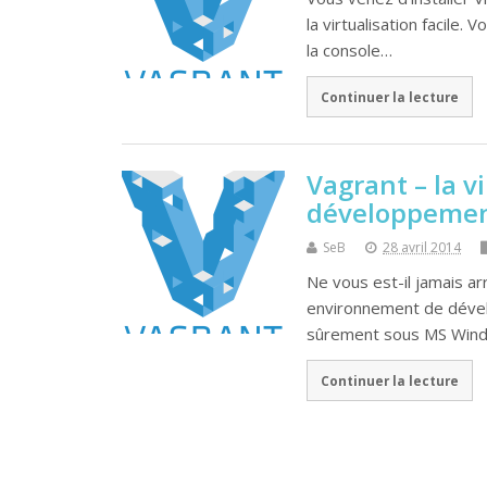
la virtualisation facile
la console…
Continuer la lecture
Vagrant – la 
développement
SeB
28 avril 2014
Ne vous est-il jamais ar
environnement de dével
sûrement sous MS Win
Continuer la lecture