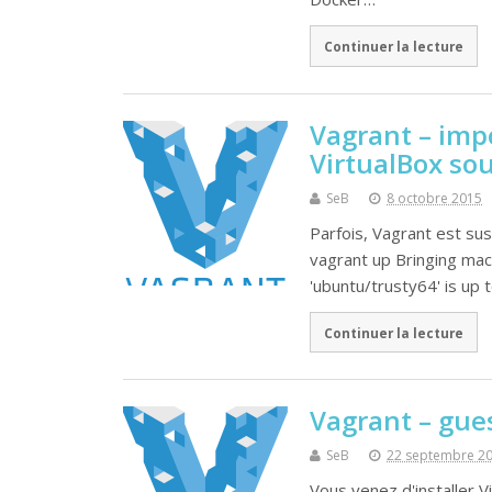
Continuer la lecture
Vagrant – imp
VirtualBox s
SeB
8 octobre 2015
Parfois, Vagrant est su
vagrant up Bringing machi
'ubuntu/trusty64' is up 
Continuer la lecture
Vagrant – gue
SeB
22 septembre 2
Vous venez d'installer 