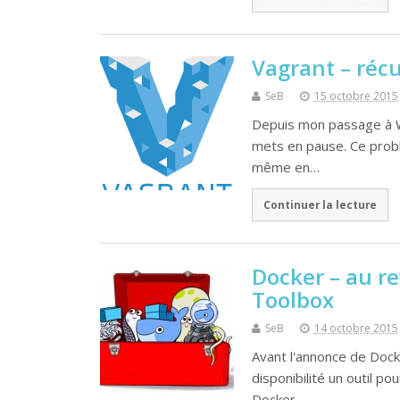
Vagrant – réc
SeB
15 octobre 2015
Depuis mon passage à W
mets en pause. Ce probl
même en…
Continuer la lecture
Docker – au r
Toolbox
SeB
14 octobre 2015
Avant l'annonce de Dock
disponibilité un outil p
Docker…