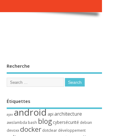
Recherche
Étiquettes
android
architecture
api
ajax
blog
cybersécurité
bash
awslambda
debian
docker
dotclear
devoxx
développement