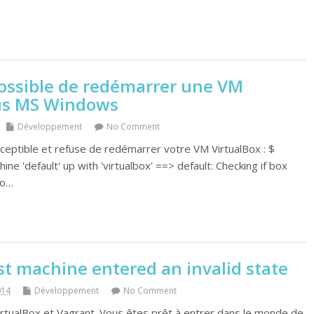
ossible de redémarrer une VM
ous MS Windows
Développement
No Comment
sceptible et refuse de redémarrer votre VM VirtualBox : $
ne 'default' up with 'virtualbox' ==> default: Checking if box
to…
st machine entered an invalid state
014
Développement
No Comment
VirtualBox et Vagrant. Vous êtes prêt à entrer dans le monde de