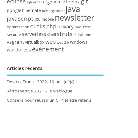
eclipse
git
firefox
ergonomie
ejb
email
java
google
hibernate
hébergement
newsletter
javascript
jeu
mobile
outils
php
privacy
rest
optimisation
raml
serverless
struts
shell
securité
téléphone
web
vagrant
virtualbox
windows
web 2.0
événement
wordpress
Articles récents
Devoxx France 2022, 10 ans (déjà) !
Rétrospective 2021 – le weblogue
Conseils pour réussir un CFP et être retenu