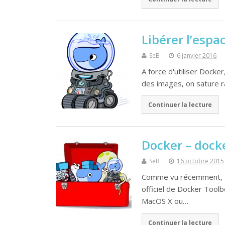
Libérer l’espa
SeB
6 janvier 2016
A force d'utiliser Docker
des images, on sature r
Continuer la lecture
Docker – doc
SeB
16 octobre 2015
Comme vu récemment, Do
officiel de Docker Toolbo
MacOS X ou…
Continuer la lecture