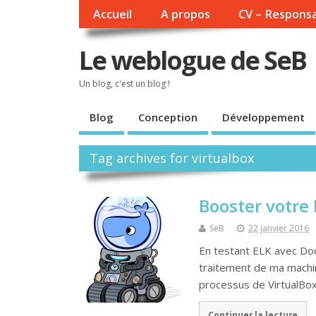
Accueil
A propos
CV – Responsa
Le weblogue de SeB
Un blog, c'est un blog !
Blog
Conception
Développement
Tag archives for virtualbox
Booster votre
SeB
22 janvier 2016
En testant ELK avec Do
traitement de ma machin
processus de VirtualBo
Continuer la lecture