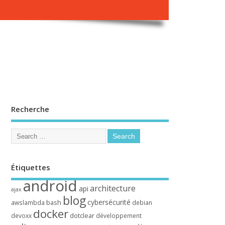
Recherche
Étiquettes
android
architecture
api
ajax
blog
cybersécurité
bash
awslambda
debian
docker
dotclear
devoxx
développement