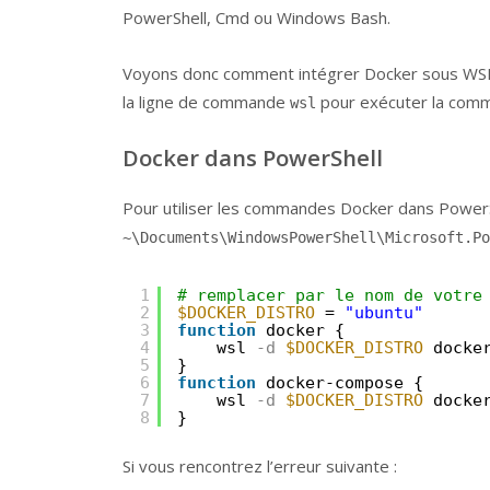
PowerShell, Cmd ou Windows Bash.
Voyons donc comment intégrer Docker sous WSL 2 
la ligne de commande
pour exécuter la co
wsl
Docker dans PowerShell
Pour utiliser les commandes Docker dans PowerShel
~\Documents\WindowsPowerShell\Microsoft.Po
1
# remplacer par le nom de votre
2
$DOCKER_DISTRO
= 
"ubuntu"
3
function
docker {
4
wsl
-d
$DOCKER_DISTRO
docke
5
}
6
function
docker-compose {
7
wsl
-d
$DOCKER_DISTRO
docke
8
}
Si vous rencontrez l’erreur suivante :