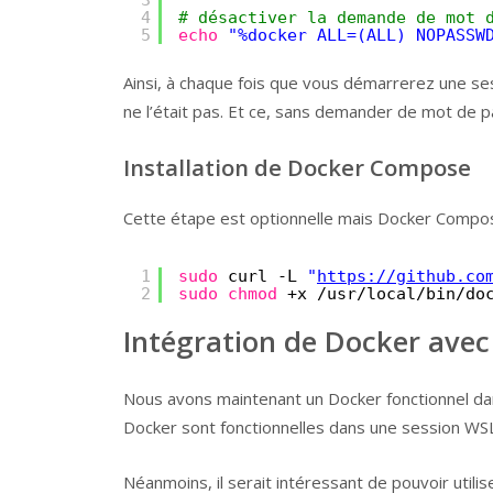
4
# désactiver la demande de mot 
5
echo
"%docker ALL=(ALL) NOPASSW
Ainsi, à chaque fois que vous démarrerez une se
ne l’était pas. Et ce, sans demander de mot de p
Installation de Docker Compose
Cette étape est optionnelle mais Docker Compose
1
sudo
curl -L 
"
https://github.co
2
sudo
chmod
+x 
/usr/local/bin/do
Intégration de Docker ave
Nous avons maintenant un Docker fonctionnel da
Docker sont fonctionnelles dans une session WSL
Néanmoins, il serait intéressant de pouvoir utili