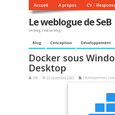
Accueil
A propos
CV – Responsa
Le weblogue de SeB
Un blog, c'est un blog !
Blog
Conception
Développement
Docker sous Windo
Desktop
SeB
23 novembre 2021
Développement
,
Linu