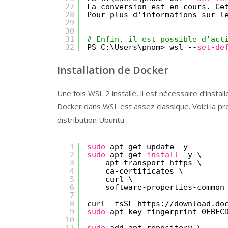
27
La conversion est en cours. Ce
28
Pour plus d’informations sur l
29
30
31
# Enfin, il est possible d'act
32
PS C:\Users\pnom> wsl --
set-de
Installation de Docker
Une fois WSL 2 installé, il est nécessaire d’instal
Docker dans WSL est assez classique. Voici la p
distribution Ubuntu :
1
sudo
apt-get update -y
2
sudo
apt-get 
install
-y \
3
apt-transport-https \
4
ca-certificates \
5
curl \
6
software-properties-common
7
8
curl -fsSL https:
//download
.do
9
sudo
apt-key fingerprint 0EBFC
10
11
sudo
add-apt-repository \