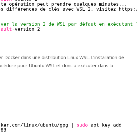
tte opération peut prendre quelques minutes...
es différences de clés avec WSL 2, visitez 
https:/
iver la version 2 de WSL par défaut en exécutant l
fault
-version 2
ler Docker dans une distribution Linux WSL. L’installation de
rocédure pour Ubuntu WSL et donc à exécuter dans la
cker.com
/linux/ubuntu/gpg
| 
sudo
apt-key add -
D88