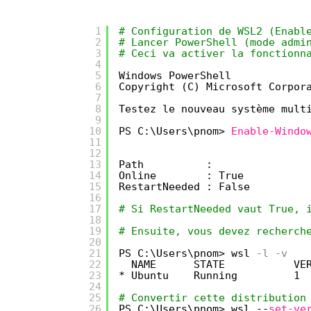
1
# Configuration de WSL2 (Enabl
2
# Lancer PowerShell (mode admi
3
# Ceci va activer la fonctionn
4
5
Windows PowerShell
6
Copyright (C) Microsoft Corpor
7
8
Testez le nouveau système mult
9
10
PS C:\Users\pnom> 
Enable-Windo
11
12
13
Path          :
14
Online        : True
15
RestartNeeded : False
16
17
# Si RestartNeeded vaut True, 
18
19
# Ensuite, vous devez recherch
20
21
PS C:\Users\pnom> wsl
-l
-v
22
NAME      STATE           VE
23
* Ubuntu    Running         1
24
25
# Convertir cette distribution
26
PS C:\Users\pnom> wsl --
set-ve