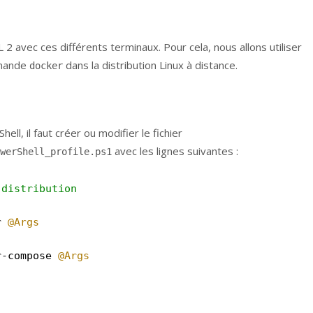
avec ces différents terminaux. Pour cela, nous allons utiliser
mmande
dans la distribution Linux à distance.
docker
l, il faut créer ou modifier le fichier
avec les lignes suivantes :
werShell_profile.ps1
 distribution
r 
@Args
r-compose 
@Args