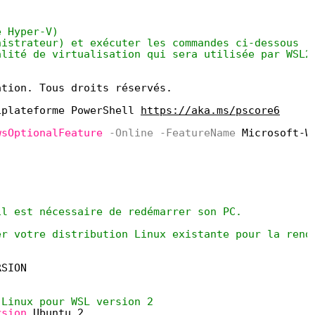
e Hyper-V)
nistrateur) et exécuter les commandes ci-dessous
alité de virtualisation qui sera utilisée par WSL2
ation. Tous droits réservés.
iplateforme PowerShell 
https://aka.ms/pscore6
wsOptionalFeature
-Online
-FeatureName
Microsoft-W
il est nécessaire de redémarrer son PC.
er votre distribution Linux existante pour la rend
RSION
 Linux pour WSL version 2 
rsion
Ubuntu 2