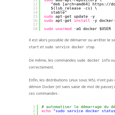
12
"deb [arch=amd64] https:
//d
13
$(lsb_release -cs) \
14
stable"
15
sudo
apt-get update -y
16
sudo
apt-get 
install
-y docker
17
18
sudo
usermod
-aG docker $USER
Il est alors possible de démarrer ou arrêter le
et
.
start
sudo service docker stop
De même, les commandes
o
sudo docker info
correctement.
Enfin, les distributions Linux sous WSL n’ont pa
démon Docker (et sans saisir de mot de passe)
ces commandes :
1
# automatiser le démarrage du d
2
echo
"sudo service docker statu
3