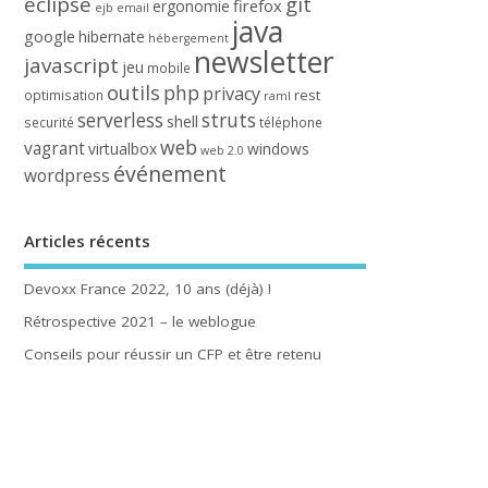
eclipse
git
firefox
ergonomie
ejb
email
java
google
hibernate
hébergement
newsletter
javascript
jeu
mobile
outils
php
privacy
rest
optimisation
raml
serverless
struts
shell
securité
téléphone
web
vagrant
virtualbox
windows
web 2.0
événement
wordpress
Articles récents
Devoxx France 2022, 10 ans (déjà) !
Rétrospective 2021 – le weblogue
Conseils pour réussir un CFP et être retenu