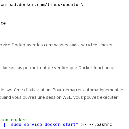
ownload
.docker.com
/linux/ubuntu
\
-ce
 service Docker avec les commandes
sudo service docker
u
permettent de vérifier que Docker fonctionne
docker ps
s de système d’initialisation. Pour démarrer automatiquement le
 quand vous ouvrez une session WSL, vous pouvez exécuter
émon docker
s || sudo service docker start"
>> ~/.bashrc