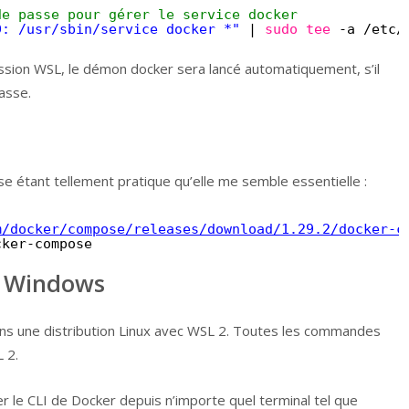
de passe pour gérer le service docker
D: /usr/sbin/service docker *"
| 
sudo
tee
-a 
/etc/
ssion WSL, le démon docker sera lancé automatiquement, s’il
asse.
 étant tellement pratique qu’elle me semble essentielle :
m/docker/compose/releases/download/1.29.2/docker-c
cker-compose
c Windows
ns une distribution Linux avec WSL 2. Toutes les commandes
 2.
ser le CLI de Docker depuis n’importe quel terminal tel que