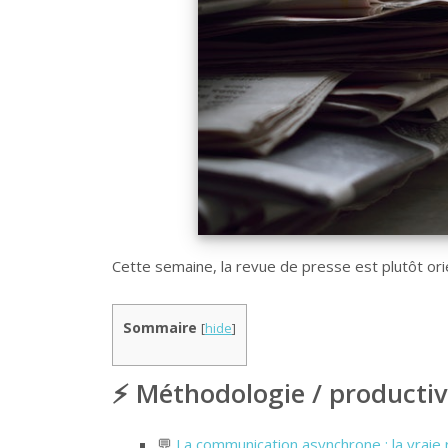
Cette semaine, la revue de presse est plutôt orie
Sommaire
[
hide
]
⚡ Méthodologie / productiv
💬
La communication asynchrone : la vraie 