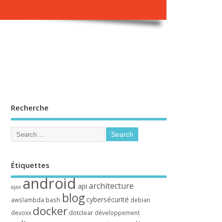
Recherche
Étiquettes
android
architecture
api
ajax
blog
cybersécurité
bash
awslambda
debian
docker
dotclear
devoxx
développement