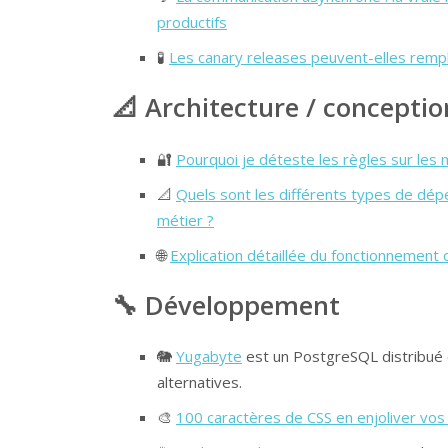
productifs
🧪
Les canary releases peuvent-elles rempl
📐 Architecture / conceptio
🔐
Pourquoi je déteste les règles sur les
📐
Quels sont les différents types de dépe
métier ?
🌐
Explication détaillée du fonctionnement
🔧 Développement
🐘
Yugabyte
est un PostgreSQL distribué 
alternatives.
🎨
100 caractères de CSS en enjoliver v