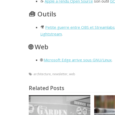
☕
Apple a rendu Open Source
son outil
GC
🧰 Outils
🎥
Petite guerre entre OBS et Streamlabs
Lightstream
.
🌐 Web
🌐
Microsoft Edge arrive sous GNU/Linux
.
architecture
,
newsletter
,
web
Related Posts