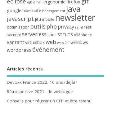
eclipse
git
firefox
ergonomie
ejb
email
java
google
hibernate
hébergement
newsletter
javascript
jeu
mobile
outils
php
privacy
rest
optimisation
raml
serverless
struts
shell
securité
téléphone
web
vagrant
virtualbox
windows
web 2.0
événement
wordpress
Articles récents
Devoxx France 2022, 10 ans (déjà) !
Rétrospective 2021 – le weblogue
Conseils pour réussir un CFP et être retenu