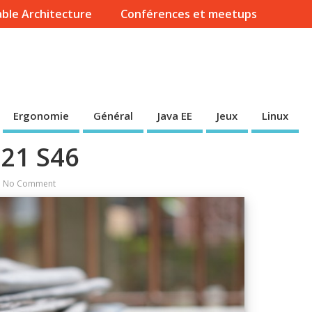
ble Architecture
Conférences et meetups
Ergonomie
Général
Java EE
Jeux
Linux
021 S46
No Comment