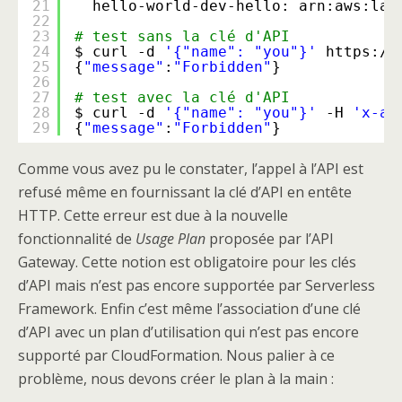
21
hello-world-dev-hello: arn:aws:lam
22
23
# test sans la clé d'API
24
$ curl -d 
'{"name": "you"}'
https:
//
25
{
"message"
:
"Forbidden"
}
26
27
# test avec la clé d'API
28
$ curl -d 
'{"name": "you"}'
-H 
'x-ap
29
{
"message"
:
"Forbidden"
}
Comme vous avez pu le constater, l’appel à l’API est
refusé même en fournissant la clé d’API en entête
HTTP. Cette erreur est due à la nouvelle
fonctionnalité de
Usage Plan
proposée par l’API
Gateway. Cette notion est obligatoire pour les clés
d’API mais n’est pas encore supportée par Serverless
Framework. Enfin c’est même l’association d’une clé
d’API avec un plan d’utilisation qui n’est pas encore
supporté par CloudFormation. Nous palier à ce
problème, nous devons créer le plan à la main :