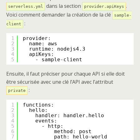
dans la section
.
serverless.yml
provider.apiKeys
Voici comment demander la création de la clé
sample-
:
client
1
provider:
2
name: aws
3
runtime: nodejs4.3
4
apiKeys:
5
- sample-client
Ensuite, il faut préciser pour chaque API si elle doit
être sécurisée avec une clé l’API avec l’attribut
:
private
1
functions:
2
hello:
3
handler: handler.hello
4
events:
5
- http:
6
method: post
7
path: hello-world