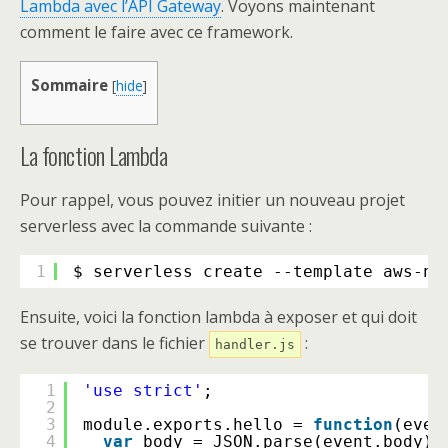
Lambda avec l’API Gateway
. Voyons maintenant
comment le faire avec ce framework.
Sommaire
[
hide
]
La fonction Lambda
Pour rappel, vous pouvez initier un nouveau projet
serverless avec la commande suivante :
1
$ serverless create --template aws-no
Ensuite, voici la fonction lambda à exposer et qui doit
se trouver dans le fichier
:
handler.js
1
'use strict'
;
2
3
module.exports.hello = 
function
(even
4
var
body = JSON.parse(event.body);