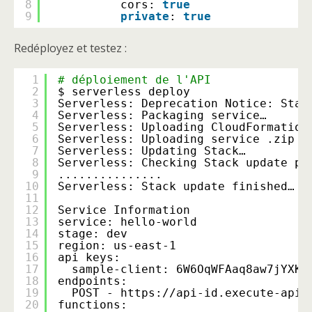
8
cors: 
true
9
private
: 
true
Redéployez et testez :
1
# déploiement de l'API
2
$ serverless deploy
3
Serverless: Deprecation Notice: Star
4
Serverless: Packaging service…
5
Serverless: Uploading CloudFormation
6
Serverless: Uploading service .zip 
f
7
Serverless: Updating Stack…
8
Serverless: Checking Stack update pr
9
...............
10
Serverless: Stack update finished…
11
12
Service Information
13
service: hello-world
14
stage: dev
15
region: us-east-1
16
api keys:
17
sample-client: 6W6OqWFAaq8aw7jYXKl
18
endpoints:
19
POST - https:
//api-id
.execute-api.
20
functions: