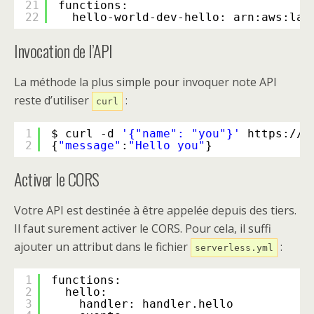
21
functions:
22
hello-world-dev-hello: arn:aws:lam
Invocation de l’API
La méthode la plus simple pour invoquer note API
reste d’utiliser
:
curl
1
$ curl -d 
'{"name": "you"}'
https:
//a
2
{
"message"
:
"Hello you"
}
Activer le CORS
Votre API est destinée à être appelée depuis des tiers.
Il faut surement activer le CORS. Pour cela, il suffi
ajouter un attribut dans le fichier
:
serverless.yml
1
functions:
2
hello:
3
handler: handler.hello