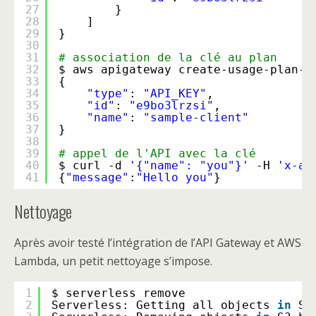
27
}
28
]
29
}
30
31
# association de la clé au plan
32
$ aws apigateway create-usage-plan-k
33
{
34
"type"
: 
"API_KEY"
,
35
"id"
: 
"e9bo3lrzsi"
,
36
"name"
: 
"sample-client"
37
}
38
39
# appel de l'API avec la clé
40
$ curl -d 
'{"name": "you"}'
-H 
'x-ap
41
{
"message"
:
"Hello you"
}
Nettoyage
Après avoir testé l’intégration de l’API Gateway et AWS
Lambda, un petit nettoyage s’impose.
1
$ serverless remove
2
Serverless: Getting all objects 
in
S3