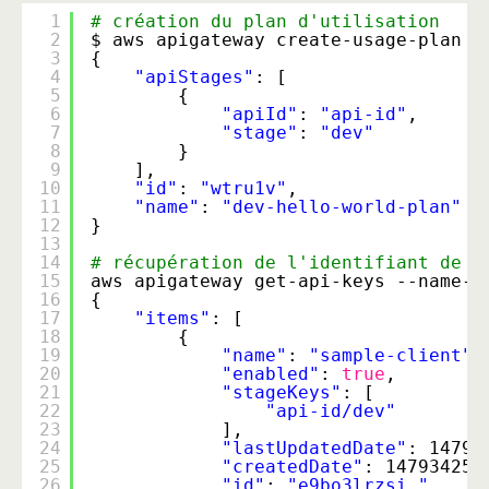
1
# création du plan d'utilisation
2
$ aws apigateway create-usage-plan -
3
{
4
"apiStages"
: [
5
{
6
"apiId"
: 
"api-id"
,
7
"stage"
: 
"dev"
8
}
9
],
10
"id"
: 
"wtru1v"
,
11
"name"
: 
"dev-hello-world-plan"
12
}
13
14
# récupération de l'identifiant de l
15
aws apigateway get-api-keys --name-q
16
{
17
"items"
: [
18
{
19
"name"
: 
"sample-client"
,
20
"enabled"
: 
true
,
21
"stageKeys"
: [
22
"api-id/dev"
23
],
24
"lastUpdatedDate"
: 14793
25
"createdDate"
: 147934253
26
"id"
: 
"e9bo3lrzsi "