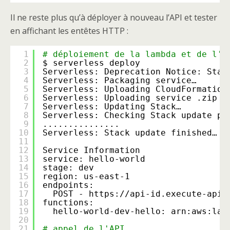
Il ne reste plus qu’à déployer à nouveau l’API et tester
en affichant les entêtes HTTP :
1
# déploiement de la lambda et de l'A
2
$ serverless deploy
3
Serverless: Deprecation Notice: Star
4
Serverless: Packaging service…
5
Serverless: Uploading CloudFormation
6
Serverless: Uploading service .zip 
f
7
Serverless: Updating Stack…
8
Serverless: Checking Stack update pr
9
...............
10
Serverless: Stack update finished…
11
12
Service Information
13
service: hello-world
14
stage: dev
15
region: us-east-1
16
endpoints:
17
POST - https:
//api-id
.execute-api.
18
functions:
19
hello-world-dev-hello: arn:aws:lam
20
21
# appel de l'API