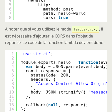
4
events:
5
- http:
6
method: post
7
path: hello-world
8
cors: 
true
A noter que si vous utilisez le mode
, il
lambda-proxy
est nécessaire d’ajouter le CORS dans l’objet de
réponse. Le code de la fonction lambda devient donc :
1
'use strict'
;
2
3
module.exports.hello = 
function
(even
4
var
body = JSON.parse(event.body);
5
const response = {
6
statusCode: 200,
7
headers: {
8
"Access-Control-Allow-Origin"
9
},
10
body: JSON.stringify({ 
"message"
11
};
12
13
callback(
null
, response);
14
};