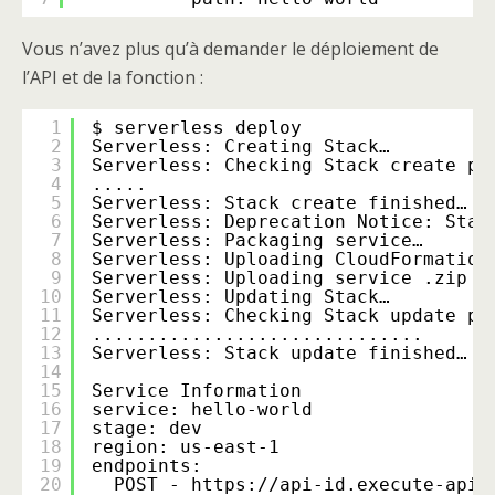
Vous n’avez plus qu’à demander le déploiement de
l’API et de la fonction :
1
$ serverless deploy
2
Serverless: Creating Stack…
3
Serverless: Checking Stack create pr
4
.....
5
Serverless: Stack create finished…
6
Serverless: Deprecation Notice: Star
7
Serverless: Packaging service…
8
Serverless: Uploading CloudFormation
9
Serverless: Uploading service .zip 
f
10
Serverless: Updating Stack…
11
Serverless: Checking Stack update pr
12
..............................
13
Serverless: Stack update finished…
14
15
Service Information
16
service: hello-world
17
stage: dev
18
region: us-east-1
19
endpoints:
20
POST - https:
//api-id
.execute-api.