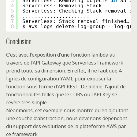
3
Serverless: Removing objects 
in
S3 bu
4
Serverless: Removing Stack…
5
Serverless: Checking Stack removal pr
6
......................
7
Serverless: Stack removal finished…
8
$ aws logs delete-log-group --log-gro
Conclusion
C’est avec l’exposition d’une fonction lambda au
travers de l’API Gateway que Serverless Framework
prend toute sa dimension. En effet, il ne faut que 4
lignes de configuration YAML pour exposer la
fonction sous forme d’API REST. De même, l’ajout de
fonctionnalités telles que le CORS ou l’API Key se
révèle très simple.
Néanmoins, cet exemple nous montre qu’en ajoutant
une couche d’abstraction, nous devenons dépendant
du support des évolutions de la plateforme AWS par
ce framework.