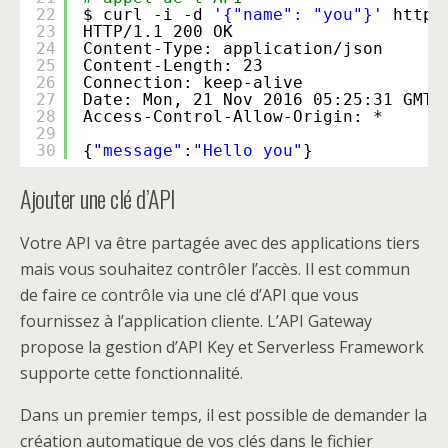
22
$ curl -i -d 
'{"name": "you"}'
https
23
HTTP
/1
.1 200 OK
24
Content-Type: application
/json
25
Content-Length: 23
26
Connection: keep-alive
27
Date: Mon, 21 Nov 2016 05:25:31 GMT
28
Access-Control-Allow-Origin: *
29
30
{
"message"
:
"Hello you"
}
Ajouter une clé d’API
Votre API va être partagée avec des applications tiers
mais vous souhaitez contrôler l’accès. Il est commun
de faire ce contrôle via une clé d’API que vous
fournissez à l’application cliente. L’API Gateway
propose la gestion d’API Key et Serverless Framework
supporte cette fonctionnalité.
Dans un premier temps, il est possible de demander la
création automatique de vos clés dans le fichier