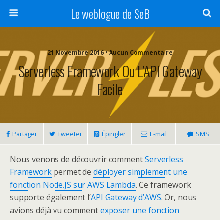
Le weblogue de SeB
21 Novembre 2016 • Aucun Commentaire
Serverless Framework Ou L’API Gateway
Facile
Partager
Tweeter
Épingler
E-mail
SMS
Nous venons de découvrir comment
Serverless
Framework
permet de
déployer simplement une
fonction Node.JS sur AWS Lambda
. Ce framework
supporte également l’
API Gateway d’AWS
. Or, nous
avions déjà vu comment
exposer une fonction