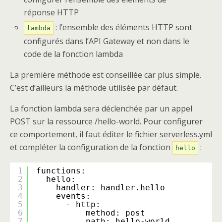
réponse HTTP
: l’ensemble des éléments HTTP sont
lambda
configurés dans l’API Gateway et non dans le
code de la fonction lambda
La première méthode est conseillée car plus simple.
C’est d’ailleurs la méthode utilisée par défaut.
La fonction lambda sera déclenchée par un appel
POST sur la ressource /hello-world. Pour configurer
ce comportement, il faut éditer le fichier serverless.yml
et compléter la configuration de la fonction
:
hello
1
functions:
2
hello:
3
handler: handler.hello
4
events:
5
- http:
6
method: post
7
path: hello-world