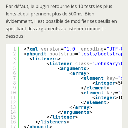
Par défaut, le plugin retourne les 10 tests les plus
lents et qui prennent plus de 500ms. Bien
évidemment, il est possible de modifier ses seuils en
spécifiant des arguments au listener comme ci-
dessous :
1
<?
xml
version
=
"1.0"
encoding
=
"UTF-8"
2
<
phpunit
bootstrap
=
"tests/bootstrap.
3
<
listeners
>
4
<
listener
class
=
"JohnKary\PH
5
<
arguments
>
6
<
array
>
7
<
element
key
=
"sl
8
<
integer
>500
9
</
element
>
10
<
element
key
=
"re
11
<
integer
>10<
12
</
element
>
13
</
array
>
14
</
arguments
>
15
</
listener
>
16
</
listeners
>
17
</
phpunit
>