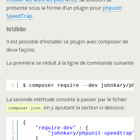
présente sous la forme d’un plugin pour
phpunit
:
SpeedTrap
.
Installation
Il est possible d’installer ce plugin avec composer de
deux façons.
La première se réduit à la ligne de commande suivante
:
1
$ composer require --dev johnkary
/php
La seconde méthode consiste à passer par le fichier
en y ajoutant la section ci-dessous :
composer.json
1
{
2
"require-dev"
: {
3
"johnkary/phpunit-speedtrap"
4
}