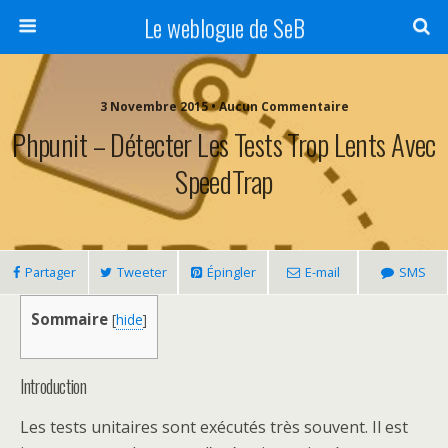
Le weblogue de SeB
3 Novembre 2015 • Aucun Commentaire
Phpunit – Détecter Les Tests Trop Lents Avec
SpeedTrap
Partager
Tweeter
Épingler
E-mail
SMS
Sommaire
[
hide
]
Introduction
Les tests unitaires sont exécutés très souvent. Il est