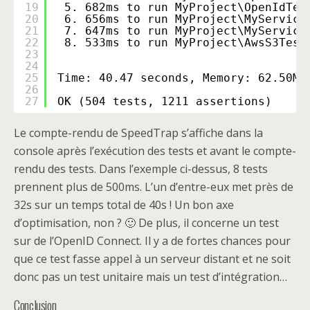
19
5. 682ms to run MyProject\OpenIdTes
20
6. 656ms to run MyProject\MyService
21
7. 647ms to run MyProject\MyService
22
8. 533ms to run MyProject\AwsS3Test
23
24
25
Time: 40.47 seconds, Memory: 62.50Mb
26
27
OK (504 tests, 1211 assertions)
Le compte-rendu de SpeedTrap s’affiche dans la
console après l’exécution des tests et avant le compte-
rendu des tests. Dans l’exemple ci-dessus, 8 tests
prennent plus de 500ms. L’un d’entre-eux met près de
32s sur un temps total de 40s ! Un bon axe
d’optimisation, non ? 🙂 De plus, il concerne un test
sur de l’OpenID Connect. Il y a de fortes chances pour
que ce test fasse appel à un serveur distant et ne soit
donc pas un test unitaire mais un test d’intégration…
Conclusion