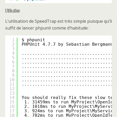
Utilisation
L’utilisation de SpeedTrap est très simple puisque qu’il
suffit de lancer phpunit comme d’habitude :
1
$ phpunit
2
PHPUnit 4.7.7 by Sebastian Bergmann 
3
4
....................................
5
....................................
6
....................................
7
....................................
8
....................................
9
....................................
10
....................................
11
....................................
12
13
14
You should really fix these slow tes
15
1. 31459ms to run MyProject\OpenIdT
16
2. 1018ms to run MyProject\MyServic
17
3. 924ms to run MyProject\MyService
18
4. 702ms to run MyProject\OpenIdTes