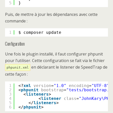
5
}
Puis, de mettre à jour les dépendances avec cette
commande :
1
$ composer update
Configuration
Une fois le plugin installé, il faut configurer phpunit
pour l’utiliser. Cette configuration se fait via le fichier
en déclarant le listener de SpeedTrap de
phpunit.xml
cette façon :
1
<?
xml
version
=
"1.0"
encoding
=
"UTF-8"
?
2
<
phpunit
bootstrap
=
"tests/bootstrap.p
3
<
listeners
>
4
<
listener
class
=
"JohnKary\PHP
5
</
listeners
>
6
</
phpunit
>