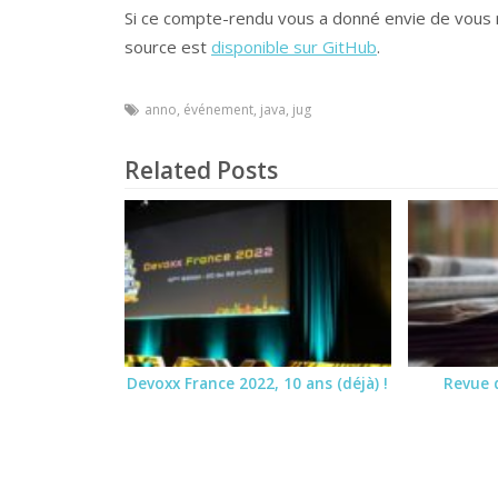
Si ce compte-rendu vous a donné envie de vous m
source est
disponible sur GitHub
.
anno
,
événement
,
java
,
jug
Related Posts
Devoxx France 2022, 10 ans (déjà) !
Revue 