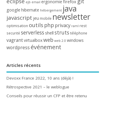
eclipse
git
firefox
ergonomie
ejb
email
java
google
hibernate
hébergement
newsletter
javascript
jeu
mobile
outils
php
privacy
rest
optimisation
raml
serverless
struts
shell
securité
téléphone
web
vagrant
virtualbox
windows
web 2.0
événement
wordpress
Articles récents
Devoxx France 2022, 10 ans (déjà) !
Rétrospective 2021 – le weblogue
Conseils pour réussir un CFP et être retenu