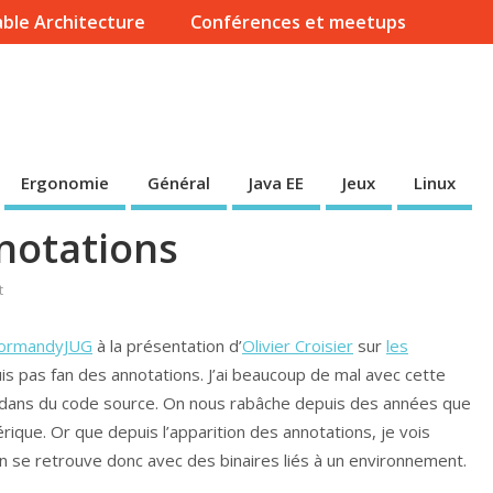
ble Architecture
Conférences et meetups
Ergonomie
Général
Java EE
Jeux
Linux
notations
t
ormandyJUG
à la présentation d’
Olivier Croisier
sur
les
 suis pas fan des annotations. J’ai beaucoup de mal avec cette
dans du code source. On nous rabâche depuis des années que
érique. Or que depuis l’apparition des annotations, je vois
se retrouve donc avec des binaires liés à un environnement.