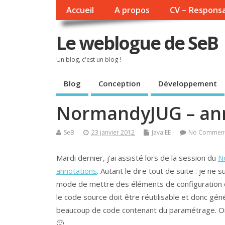
Accueil
A propos
CV – Responsa
Le weblogue de SeB
Un blog, c'est un blog !
Blog
Conception
Développement
NormandyJUG – an
SeB
23 janvier 2012
Java EE
No Commen
Mardi dernier, j’ai assisté lors de la session du
N
annotations
. Autant le dire tout de suite : je ne
mode de mettre des éléments de configuration 
le code source doit être réutilisable et donc gén
beaucoup de code contenant du paramétrage. On 
🙁