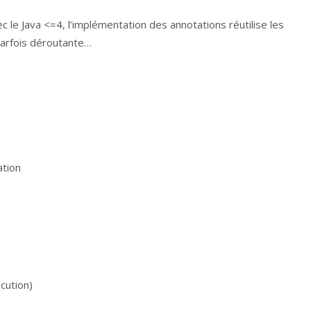
c le Java <=4, l’implémentation des annotations réutilise les
parfois déroutante…
ation
cution)