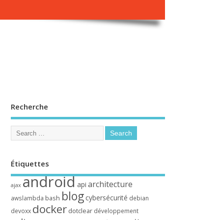
Recherche
Étiquettes
android
architecture
api
ajax
blog
cybersécurité
bash
awslambda
debian
docker
dotclear
devoxx
développement