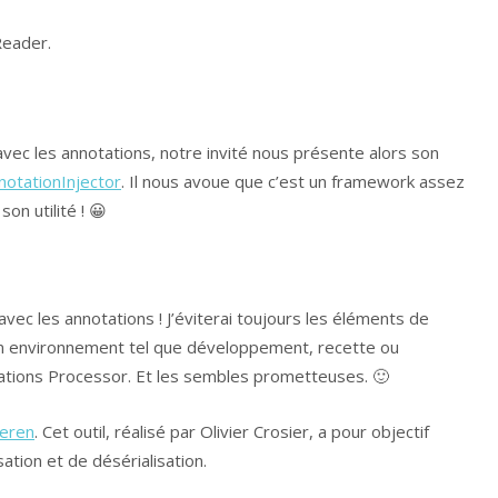
Reader.
avec les annotations, notre invité nous présente alors son
notationInjector
. Il nous avoue que c’est un framework assez
on utilité ! 😀
avec les annotations ! J’éviterai toujours les éléments de
 à un environnement tel que développement, recette ou
tations Processor. Et les sembles prometteuses. 🙂
eren
. Cet outil, réalisé par Olivier Crosier, a pour objectif
ation et de désérialisation.