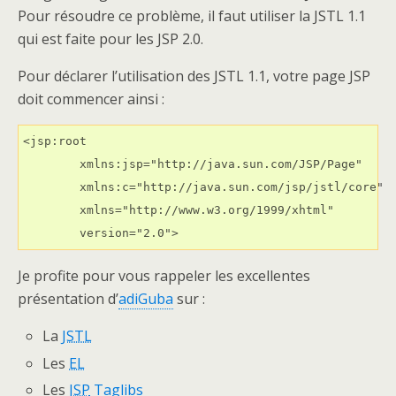
Pour résoudre ce problème, il faut utiliser la JSTL 1.1
qui est faite pour les JSP 2.0.
Pour déclarer l’utilisation des JSTL 1.1, votre page JSP
doit commencer ainsi :
<jsp:root

	xmlns:jsp="http://java.sun.com/JSP/Page"

	xmlns:c="http://java.sun.com/jsp/jstl/core"

	xmlns="http://www.w3.org/1999/xhtml"

	version="2.0">
Je profite pour vous rappeler les excellentes
présentation d’
adiGuba
sur :
La
JSTL
Les
EL
Les
JSP
Taglibs