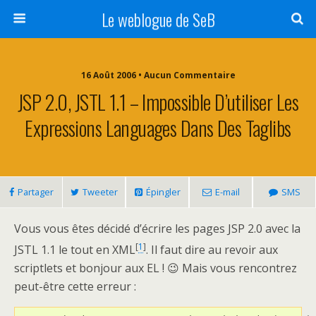
Le weblogue de SeB
16 Août 2006 • Aucun Commentaire
JSP 2.0, JSTL 1.1 – Impossible D’utiliser Les
Expressions Languages Dans Des Taglibs
Partager
Tweeter
Épingler
E-mail
SMS
Vous vous êtes décidé d’écrire les pages JSP 2.0 avec la
[
1
]
JSTL 1.1 le tout en XML
. Il faut dire au revoir aux
scriptlets et bonjour aux EL ! 😉 Mais vous rencontrez
peut-être cette erreur :