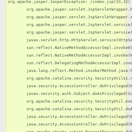
org.apache.jasper.JasperException: /index.jsp(33,32) 
	org.apache.jasper.servlet.JspServletWrapper.handleJspException(JspServletWrapper.java:510)

	org.apache.jasper.servlet.JspServletWrapper.service(JspServletWrapper.java:375)

	org.apache.jasper.servlet.JspServlet.serviceJspFile(JspServlet.java:314)

	org.apache.jasper.servlet.JspServlet.service(JspServlet.java:264)

	javax.servlet.http.HttpServlet.service(HttpServlet.java:856)

	sun.reflect.NativeMethodAccessorImpl.invoke0(Native Method)

	sun.reflect.NativeMethodAccessorImpl.invoke(NativeMethodAccessorImpl.java:39)

	sun.reflect.DelegatingMethodAccessorImpl.invoke(DelegatingMethodAccessorImpl.java:25)

	java.lang.reflect.Method.invoke(Method.java:585)

	org.apache.catalina.security.SecurityUtil$1.run(SecurityUtil.java:243)

	java.security.AccessController.doPrivileged(Native Method)

	javax.security.auth.Subject.doAsPrivileged(Subject.java:517)

	org.apache.catalina.security.SecurityUtil.execute(SecurityUtil.java:275)

	org.apache.catalina.security.SecurityUtil.doAsPrivilege(SecurityUtil.java:161)

	java.security.AccessController.doPrivileged(Native Method)

	java.security.AccessController.doPrivileged(Native Method)

	org.apache.struts.action.RequestProcessor.doForward(RequestProcessor.java:1085)
