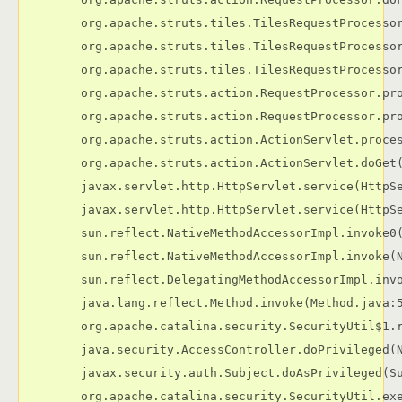
	org.apache.struts.tiles.TilesRequestProcessor.doForward(TilesRequestProcessor.java:263)

	org.apache.struts.tiles.TilesRequestProcessor.processTilesDefinition(TilesRequestProcessor.java:239)

	org.apache.struts.tiles.TilesRequestProcessor.internalModuleRelativeForward(TilesRequestProcessor.java:341)

	org.apache.struts.action.RequestProcessor.processForward(RequestProcessor.java:572)

	org.apache.struts.action.RequestProcessor.process(RequestProcessor.java:221)

	org.apache.struts.action.ActionServlet.process(ActionServlet.java:1196)

	org.apache.struts.action.ActionServlet.doGet(ActionServlet.java:414)

	javax.servlet.http.HttpServlet.service(HttpServlet.java:743)

	javax.servlet.http.HttpServlet.service(HttpServlet.java:856)

	sun.reflect.NativeMethodAccessorImpl.invoke0(Native Method)

	sun.reflect.NativeMethodAccessorImpl.invoke(NativeMethodAccessorImpl.java:39)

	sun.reflect.DelegatingMethodAccessorImpl.invoke(DelegatingMethodAccessorImpl.java:25)

	java.lang.reflect.Method.invoke(Method.java:585)

	org.apache.catalina.security.SecurityUtil$1.run(SecurityUtil.java:243)

	java.security.AccessController.doPrivileged(Native Method)

	javax.security.auth.Subject.doAsPrivileged(Subject.java:517)

	org.apache.catalina.security.SecurityUtil.execute(SecurityUtil.java:275)
