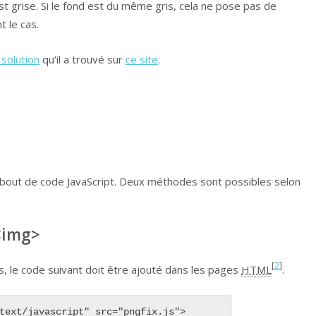
st grise. Si le fond est du même gris, cela ne pose pas de
 le cas.
 solution
qu’il a trouvé sur
ce site
.
n bout de code JavaScript. Deux méthodes sont possibles selon
<img>
[
2
]
is, le code suivant doit être ajouté dans les pages
HTML
.
text/javascript" src="pngfix.js">