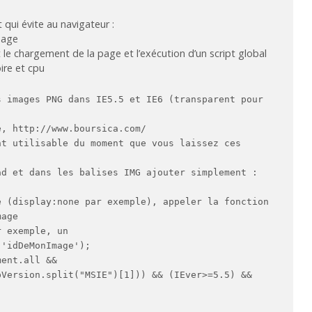
et qui évite au navigateur :
page
 le chargement de la page et l’exécution d’un script global
re et cpu
s images PNG dans IE5.5 et IE6 (transparent pour
e, http://www.boursica.com/
nt utilisable du moment que vous laissez ces
.
ad et dans les balises IMG ajouter simplement :
e (display:none par exemple), appeler la fonction
mage
r exemple, un
('idDeMonImage');
ment.all &&
pVersion.split("MSIE")[1])) && (IEver>=5.5) &&