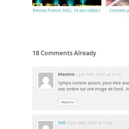
Devoxx France 2022, 10 ans (déjà) !
Conseils 
18 Comments Already
Maxime
-
juin 30th, 2006 at 15:26
Sympa comme astuce, peut-être avai
une ombre sur une image de fond…M
Répondre
SeB
-
juin 30th, 2006 at 15:36