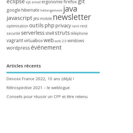
eclipse
git
firefox
ergonomie
ejb
email
java
google
hibernate
hébergement
newsletter
javascript
jeu
mobile
outils
php
privacy
rest
optimisation
raml
serverless
struts
shell
securité
téléphone
web
vagrant
virtualbox
windows
web 2.0
événement
wordpress
Articles récents
Devoxx France 2022, 10 ans (déjà) !
Rétrospective 2021 – le weblogue
Conseils pour réussir un CFP et être retenu