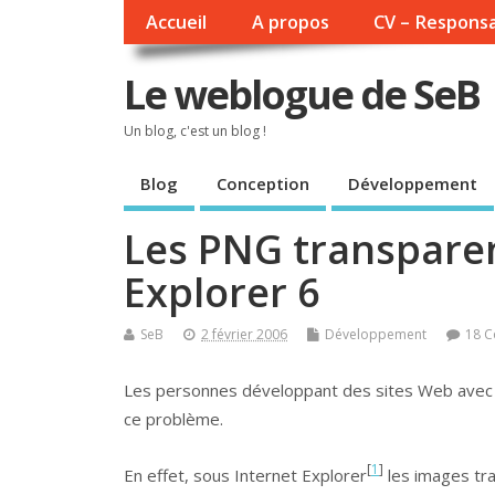
Accueil
A propos
CV – Responsa
Le weblogue de SeB
Un blog, c'est un blog !
Blog
Conception
Développement
Les PNG transparen
Explorer 6
SeB
2 février 2006
Développement
18 
Les personnes développant des sites Web avec
ce problème.
[
1
]
En effet, sous Internet Explorer
les images tr