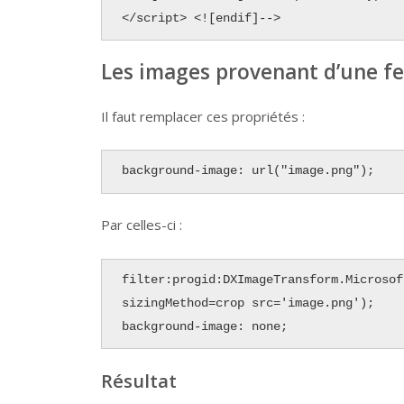
</script> <![endif]-->
Les images provenant d’une fe
Il faut remplacer ces propriétés :
background-image: url("image.png");
Par celles-ci :
filter:progid:DXImageTransform.Microsof
sizingMethod=crop src='image.png');

background-image: none;
Résultat