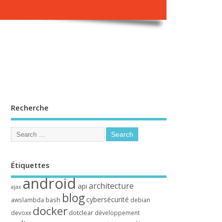
Recherche
Étiquettes
android
architecture
api
ajax
blog
cybersécurité
bash
awslambda
debian
docker
dotclear
devoxx
développement