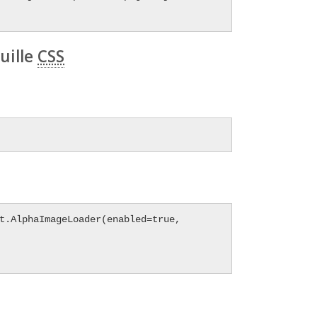
uille
CSS
t.AlphaImageLoader(enabled=true, 