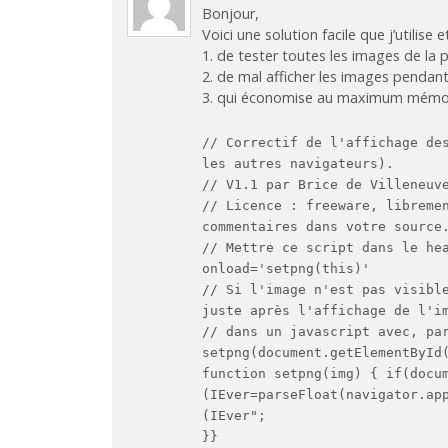
Bonjour,
Voici une solution facile que j’utilise 
1. de tester toutes les images de la 
2. de mal afficher les images pendant
3. qui économise au maximum mémoi
// Correctif de l'affichage de
les autres navigateurs).
// V1.1 par Brice de Villeneuv
// Licence : freeware, libreme
commentaires dans votre source
// Mettre ce script dans le he
onload='setpng(this)'
// Si l'image n'est pas visibl
juste après l'affichage de l'i
// dans un javascript avec, pa
setpng(document.getElementById
function setpng(img) { if(docu
(IEver=parseFloat(navigator.ap
(IEver";
}}