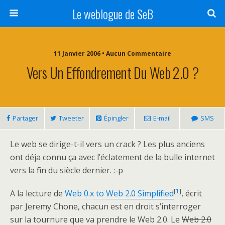
Le weblogue de SeB
11 Janvier 2006 • Aucun Commentaire
Vers Un Effondrement Du Web 2.0 ?
Partager
Tweeter
Épingler
E-mail
SMS
Le web se dirige-t-il vers un crack ? Les plus anciens
ont déja connu ça avec l’éclatement de la bulle internet
vers la fin du siècle dernier. :-p
[
1
]
A la lecture de
Web 0.x to Web 2.0 Simplified
, écrit
par Jeremy Chone, chacun est en droit s’interroger
sur la tournure que va prendre le Web 2.0. Le
Web 2.0