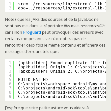
1
src=../ressources/lib/external-lib-1.
2
doc=../ressources/lib/external-lib-1.
Notez que les JARs des sources et de la JavaDoc ne
sont pas mis dans le répertoire
libs
mais
ressources/lib
car sinon
Proguard
peut provoquer des erreurs avec
certains composants car n’acceptera pas de
rencontrer deux fois le même contenu et affichera des
messages d’erreurs tels que :
1
[apkbuilder] Found duplicate file for
2
[apkbuilder] Origin 1: C:\projects\wo
3
[apkbuilder] Origin 2: C:\projects\wo
4
5
BUILD FAILED
6
C:\projects\workspace-android\my-andr
7
C:\projects\android\sdk\tools\ant\bui
8
C:\projects\android\sdk\tools\ant\bui
9
C:\projects\android\sdk\tools\ant\bui
J’espère que cette petite astuce vous aidera à