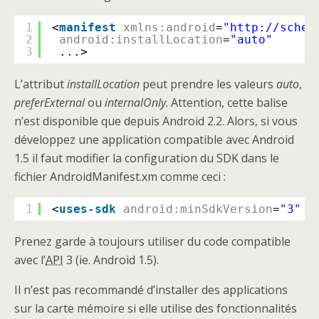
1
<
manifest
xmlns:android
=
"
http://schem
2
android:installLocation
=
"auto"
3
...>
L’attribut
installLocation
peut prendre les valeurs
auto
,
preferExternal
ou
internalOnly
. Attention, cette balise
n’est disponible que depuis Android 2.2. Alors, si vous
développez une application compatible avec Android
1.5 il faut modifier la configuration du SDK dans le
fichier AndroidManifest.xm comme ceci :
1
<
uses-sdk
android:minSdkVersion
=
"3"
a
Prenez garde à toujours utiliser du code compatible
avec l’
API
3 (ie. Android 1.5).
Il n’est pas recommandé d’installer des applications
sur la carte mémoire si elle utilise des fonctionnalités