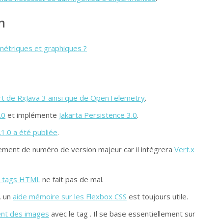
n
, métriques et graphiques ?
t de RxJava 3 ainsi que de OpenTelemetry
.
.0
et implémente
Jakarta Persistence 3.0
.
.1.0 a été publiée
.
ement de numéro de version majeur car il intégrera
Vert.x
s tags HTML
ne fait pas de mal.
, un
aide mémoire sur les Flexbox CSS
est toujours utile.
ent des images
avec le tag . Il se base essentiellement sur