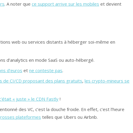
urs
. A noter que
ce support arrive sur les mobiles
et devient
ications web ou services distants à héberger soi-même en
ions d’analytics en mode SaaS ou auto-hébergé.
ons d’euros
et
ne conteste pas
.
es de CI/CD proposant des plans gratuits
,
les crypto-mineurs se
c’était « juste » le CDN Fastly
!
tionné des VC, c’est la douche froide. En effet, c’est l’heure
s grosses plateformes
telles que Ubers ou Airbnb.