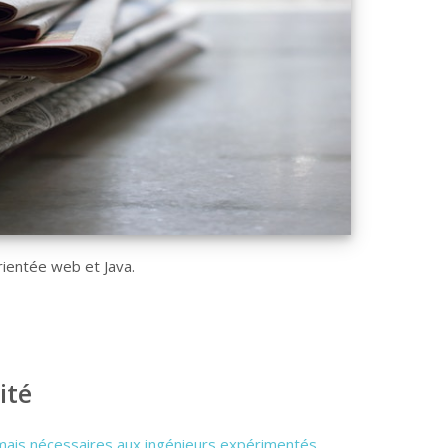
ientée web et Java.
ité
mais nécessaires aux ingénieurs expérimentés
.