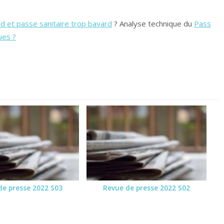
 et passe sanitaire trop bavard
? Analyse technique du
Pass
ues ?
de presse 2022 S03
Revue de presse 2022 S02