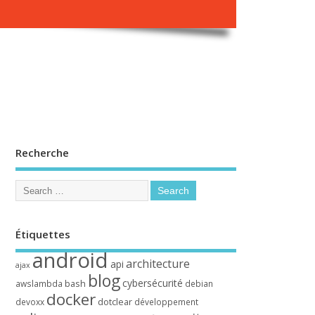
Recherche
Étiquettes
android
architecture
api
ajax
blog
cybersécurité
bash
awslambda
debian
docker
dotclear
devoxx
développement