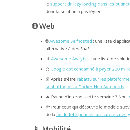
le
support du lazy loading dans les butine
donc la solution à privilégier.
🌐 Web
🌐
Awesome Selfhosted
: une liste d’appl
alternative à des SaaS.
📊
Awesome Analytics
: une liste de solut
⚖️
Google est condamné à payer 220 milli
☠️ Après s’être
rabattu sur les plateform
sont attaqués à Docker Hub Autobuilds
.
🔥 Panne d’internet cette semaine ? Non,
💸 Pour ceux qui découvre le modèle subven
de la
fin de fête pour les utilisateurs de
📱 Mobilité