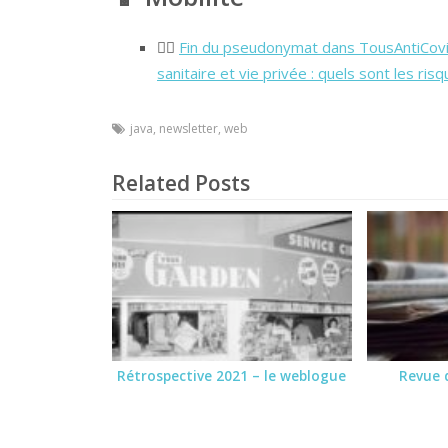
🕵️‍♂️
Fin du pseudonymat dans TousAntiCovid
sanitaire et vie privée : quels sont les risq
java
,
newsletter
,
web
Related Posts
Rétrospective 2021 – le weblogue
Revue 