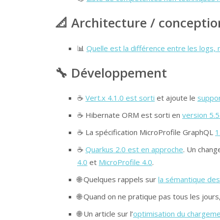
📐 Architecture / conceptio
📊
Quelle est la différence entre les logs
🔧 Développement
☕
Vert.x 4.1.0 est sorti
et ajoute le
suppor
☕ Hibernate ORM est sorti en
version 5.5
☕ La spécification MicroProfile GraphQL
1
☕
Quarkus 2.0 est en approche
. Un chang
4.0
et
MicroProfile 4.0
.
🌐 Quelques rappels sur
la sémantique de
🌐 Quand on ne pratique pas tous les jours
🌐 Un article sur l’
optimisation du chargem