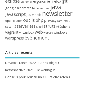
eclipse
git
firefox
ergonomie
ejb
email
java
google
hibernate
hébergement
newsletter
javascript
jeu
mobile
outils
php
privacy
rest
optimisation
raml
serverless
struts
shell
securité
téléphone
web
vagrant
virtualbox
windows
web 2.0
événement
wordpress
Articles récents
Devoxx France 2022, 10 ans (déjà) !
Rétrospective 2021 – le weblogue
Conseils pour réussir un CFP et être retenu