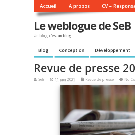
Accueil
A propos
CV – Responsa
Le weblogue de SeB
Un blog, c'est un blog !
Blog
Conception
Développement
Revue de presse 2
SeB
11 juin 2021
Revue de presse
No C