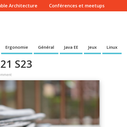
ble Architecture
Conférences et meetups
Ergonomie
Général
Java EE
Jeux
Linux
021 S23
omment