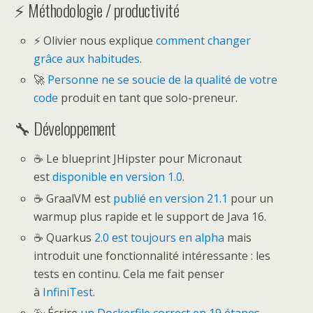
⚡ Méthodologie / productivité
⚡ Olivier nous explique
comment changer
grâce aux habitudes
.
🚀
Personne ne se soucie de la qualité de votre
code
produit en tant que solo-preneur.
🔧 Développement
☕ Le blueprint JHipster pour Micronaut
est
disponible en version 1.0
.
☕ GraalVM est
publié en version 21.1
pour un
warmup plus rapide et le support de Java 16.
☕ Quarkus
2.0 est toujours en alpha
mais
introduit une fonctionnalité intéressante : les
tests en continu. Cela me fait penser
à
InfiniTest
.
🐳 Écrire
un Dockerfile correct en 19 étapes
.