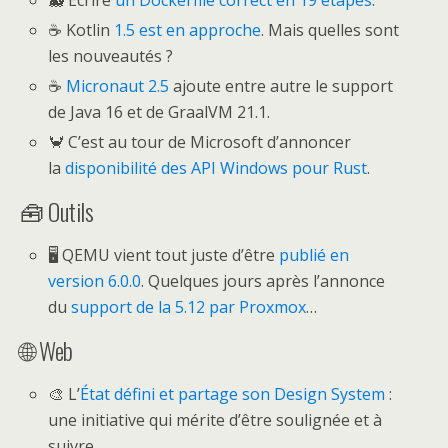
☕ Kotlin
1.5 est en approche
. Mais quelles sont
les nouveautés ?
☕
Micronaut 2.5
ajoute entre autre le support
de Java 16 et de GraalVM 21.1.
🦀 C’est au tour de Microsoft d’annoncer
la
disponibilité des API Windows pour Rust
.
🧰 Outils
🖥️ QEMU vient tout juste d’être
publié en
version 6.0.0
. Quelques jours après l’annonce
du
support de la 5.12 par Proxmox
…
🌐 Web
🎨 L’
État défini et partage son Design System
:
une initiative qui mérite d’être soulignée et à
suivre.