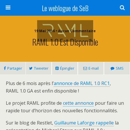
Le weblogue de SeB
19 Mai 2016 • Aucun Commentaire
RAML 1.0 Est Disponible
Partager
Tweeter
Épingler
E-mail
SMS
Plus de 6 mois après l’
annonce de RAML 1.0 RC1
,
RAML 1.0 GA est enfin disponible !
Le projet RAML profite de
cette annonce
pour faire un
rapide tour d’horizon des nouvelles fonctionnalités.
Sur le blog de Restlet,
Guillaume Laforge rappelle
la