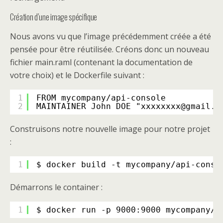
Création d’une image spécifique
Nous avons vu que l’image précédemment créée a été
pensée pour être réutilisée. Créons donc un nouveau
fichier main.raml (contenant la documentation de
votre choix) et le Dockerfile suivant :
1
FROM mycompany/api-console
2
MAINTAINER John DOE "xxxxxxxx@gmail.c
Construisons notre nouvelle image pour notre projet
:
1
$ docker build -t mycompany
/api-conso
Démarrons le container :
1
$ docker run -p 9000:9000 mycompany
/a