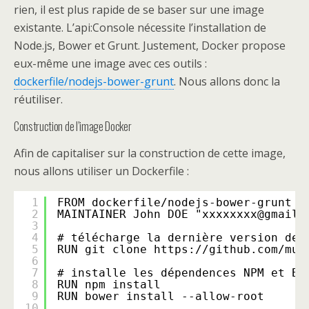
rien, il est plus rapide de se baser sur une image
existante. L’api:Console nécessite l’installation de
Node.js, Bower et Grunt. Justement, Docker propose
eux-même une image avec ces outils :
dockerfile/nodejs-bower-grunt
. Nous allons donc la
réutiliser.
Construction de l’image Docker
Afin de capitaliser sur la construction de cette image,
nous allons utiliser un Dockerfile :
1
FROM dockerfile/nodejs-bower-grunt
2
MAINTAINER John DOE "xxxxxxxx@gmail.
3
4
# télécharge la dernière version de 
5
RUN git clone 
https://github.com/mul
6
7
# installe les dépendences NPM et Bo
8
RUN npm install
9
RUN bower install --allow-root
10