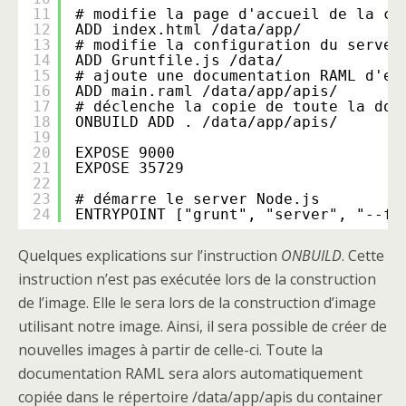
11
# modifie la page d'accueil de la co
12
ADD index.html /data/app/
13
# modifie la configuration du serveu
14
ADD Gruntfile.js /data/
15
# ajoute une documentation RAML d'ex
16
ADD main.raml /data/app/apis/
17
# déclenche la copie de toute la doc
18
ONBUILD ADD . /data/app/apis/
19
20
EXPOSE 9000
21
EXPOSE 35729
22
23
# démarre le server Node.js
24
ENTRYPOINT ["grunt", "server", "--fo
Quelques explications sur l’instruction
ONBUILD
. Cette
instruction n’est pas exécutée lors de la construction
de l’image. Elle le sera lors de la construction d’image
utilisant notre image. Ainsi, il sera possible de créer de
nouvelles images à partir de celle-ci. Toute la
documentation RAML sera alors automatiquement
copiée dans le répertoire /data/app/apis du container