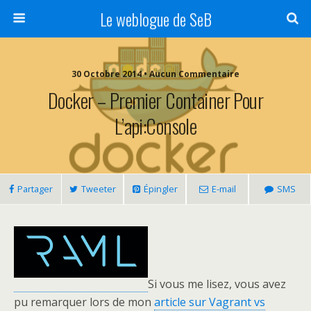
Le weblogue de SeB
30 Octobre 2014 • Aucun Commentaire
Docker – Premier Container Pour
L’api:Console
Partager
Tweeter
Épingler
E-mail
SMS
Si vous me lisez, vous avez
pu remarquer lors de mon
article sur Vagrant vs