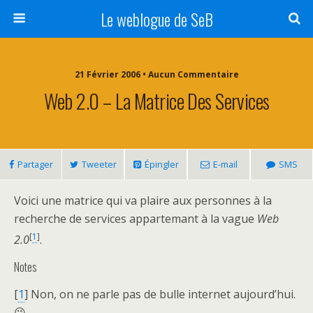
Le weblogue de SeB
21 Février 2006 • Aucun Commentaire
Web 2.0 – La Matrice Des Services
Partager
Tweeter
Épingler
E-mail
SMS
Voici une matrice qui va plaire aux personnes à la
recherche de services appartemant à la vague
Web
[
1
]
2.0
.
Notes
[
1
] Non, on ne parle pas de bulle internet aujourd’hui.
😉