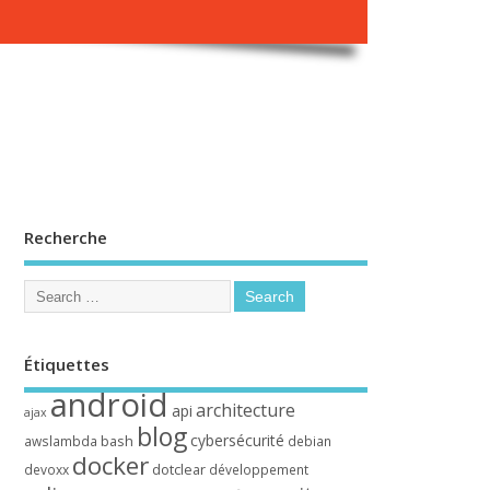
Recherche
Étiquettes
android
architecture
api
ajax
blog
cybersécurité
bash
awslambda
debian
docker
dotclear
devoxx
développement