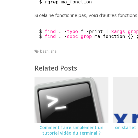
$ rgrep ma_fonction
Si cela ne fonctionne pas, voici d’autres fonctions
$ 
find
. -
type
f -print | 
xargs
gre
$ 
find
. -
exec
grep
ma_fonction {} 
bash
,
shell
Related Posts
Comment faire simplement un
xmlstarlet
tutoriel vidéo du terminal ?