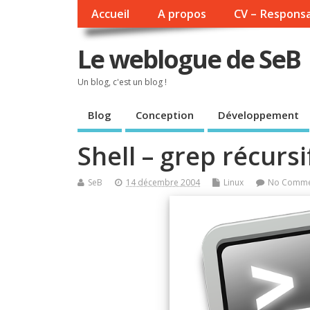
Accueil
A propos
CV – Responsa
Le weblogue de SeB
Un blog, c'est un blog !
Blog
Conception
Développement
Shell – grep récursi
SeB
14 décembre 2004
Linux
No Comme