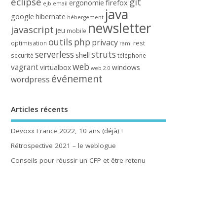
eclipse
git
firefox
ergonomie
ejb
email
java
google
hibernate
hébergement
newsletter
javascript
jeu
mobile
outils
php
privacy
rest
optimisation
raml
serverless
struts
shell
securité
téléphone
web
vagrant
virtualbox
windows
web 2.0
événement
wordpress
Articles récents
Devoxx France 2022, 10 ans (déjà) !
Rétrospective 2021 – le weblogue
Conseils pour réussir un CFP et être retenu