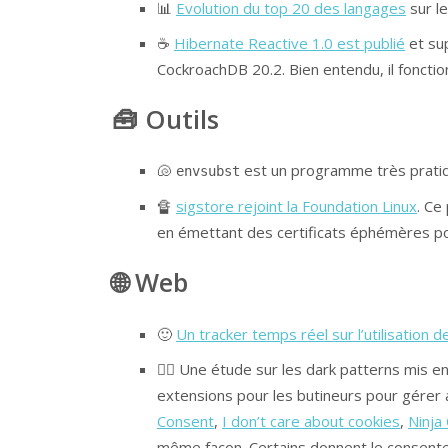
📊
Evolution du top 20 des langages
sur l
☕
Hibernate Reactive 1.0 est publié
et su
CockroachDB 20.2. Bien entendu, il foncti
🧰 Outils
🐚
est un programme très pratiqu
envsubst
🔏
sigstore rejoint la Foundation Linux
. Ce
en émettant des certificats éphémères pou
🌐 Web
🙂
Un tracker temps réel sur l’utilisation 
🕵️‍♂️ Une étude sur les dark patterns mis
extensions pour les butineurs pour gérer
Consent
,
I don’t care about cookies
,
Ninja
même façon. Certains donnent le consen