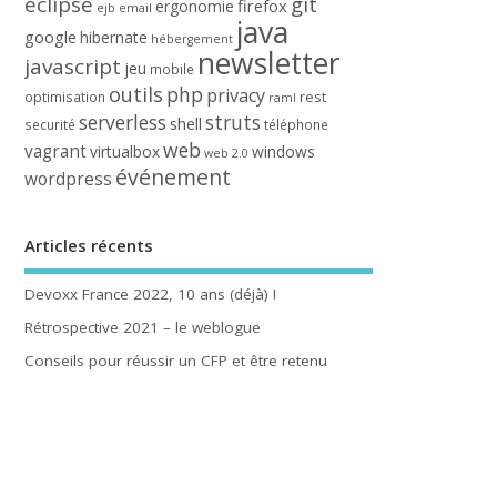
eclipse
git
firefox
ergonomie
ejb
email
java
google
hibernate
hébergement
newsletter
javascript
jeu
mobile
outils
php
privacy
rest
optimisation
raml
serverless
struts
shell
securité
téléphone
web
vagrant
virtualbox
windows
web 2.0
événement
wordpress
Articles récents
Devoxx France 2022, 10 ans (déjà) !
Rétrospective 2021 – le weblogue
Conseils pour réussir un CFP et être retenu