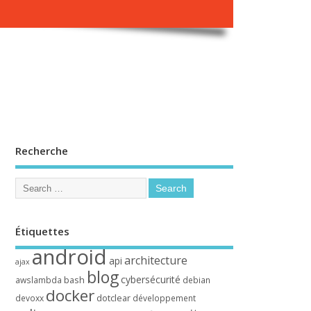
Recherche
Étiquettes
android
architecture
api
ajax
blog
cybersécurité
bash
awslambda
debian
docker
dotclear
devoxx
développement