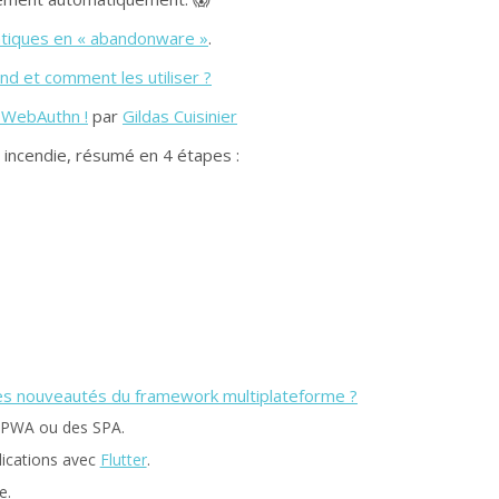
atiques en « abandonware »
.
nd et comment les utiliser ?
c WebAuthn !
par
Gildas Cuisinier
 incendie, résumé en 4 étapes :
t les nouveautés du framework multiplateforme ?
s PWA ou des SPA.
lications avec
Flutter
.
e.