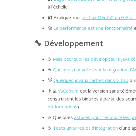
à l’échelle.
🔐 Explique-moi
les flux OAuth2 en GIF et
🚀
La performance est une fonctionnalité
e
🔧 Développement
☕
Mais pourquoi les développeurs Java côt
☕
Quelques nouvelles sur la migration d’
🦊
Quelques joyaux cachés dans Gitlab
qui
👨‍💻
VSCodium
est la version sans télémé
construisent les binaires à partir des sou
d’informations
).
☕ Quelques
astuces pour résoudre les pr
☕
Tests unitaires et d’intégration
d’une ap