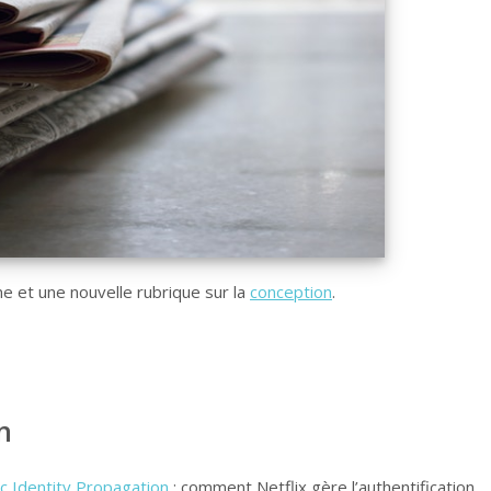
e et une nouvelle rubrique sur la
conception
.
n
c Identity Propagation
: comment Netflix gère l’authentification