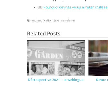
🕵️‍♂️
Pourquoi devriez-vous arrêter d’utiliser
authentification
,
java
,
newsletter
Related Posts
Rétrospective 2021 – le weblogue
Revue 