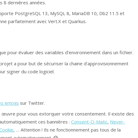
es 8 dernières années.
pporte PostgreSQL 13, MySQL 8, MariaDB 10, Db2 11.5 et
onne parfaitement avec Vert.X et Quarkus.
e pour évaluer des variables d’environnement dans un fichier.
 projet a pour but de sécuriser la chaine d’approvisionnement
r signer du code logiciel.
des emojis
sur Twitter.
 en œuvre pour vous extorquer votre consentement. Il existe des
 automatiquement ces bannières :
Consent-O-Matic
,
Never-
 Cookie
, … Attention ! Ils ne fonctionnement pas tous de la
tement automatiquement. 😱