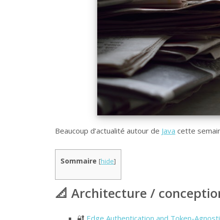
Beaucoup d’actualité autour de
Java
cette semain
Sommaire
[
hide
]
📐 Architecture / conceptio
🔐
Edge Authentication and Token-Agnosti