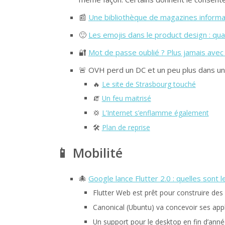
📰
Une bibliothèque de magazines inform
🙂
Les emojis dans le product design : qua
🔐
Mot de passe oublié ? Plus jamais ave
🚨 OVH perd un DC et un peu plus dans un
🔥
Le site de Strasbourg touché
🧯
Un feu maitrisé
💢
L’Internet s’enflamme également
🛠️
Plan de reprise
📱 Mobilité
🐙
Google lance Flutter 2.0 : quelles son
Flutter Web est prêt pour construire de
Canonical (Ubuntu) va concevoir ses app
Un support pour le desktop en fin d’anné