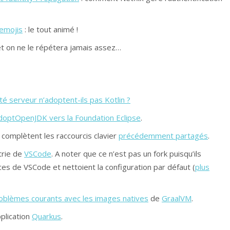
 emojis
: le tout animé !
t on ne le répétera jamais assez…
é serveur n’adoptent-ils pas Kotlin ?
AdoptOpenJDK vers la Foundation Eclipse
.
 complètent les raccourcis clavier
précédemment partagés
.
trie de
VSCode
. A noter que ce n’est pas un fork puisqu’ils
rces de VSCode et nettoient la configuration par défaut (
plus
oblèmes courants avec les images natives
de
GraalVM
.
plication
Quarkus
.