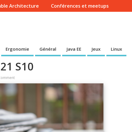
ble Architecture
Conférences et meetups
Ergonomie
Général
Java EE
Jeux
Linux
021 S10
Comment