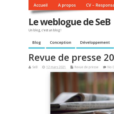
Accueil
A propos
CV – Responsa
Le weblogue de SeB
Un blog, c'est un blog !
Blog
Conception
Développement
Revue de presse 2
SeB
12 mars 2021
Revue de presse
No 