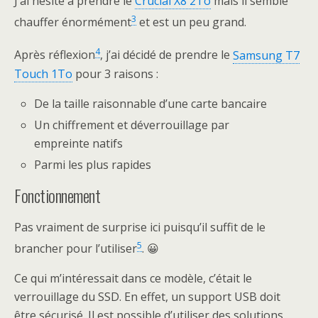
J’ai hésité à prendre le
Crucial X8 2To
mais il semble
3
chauffer énormément
et est un peu grand.
4
Après réflexion
, j’ai décidé de prendre le
Samsung T7
Touch 1To
pour 3 raisons :
De la taille raisonnable d’une carte bancaire
Un chiffrement et déverrouillage par
empreinte natifs
Parmi les plus rapides
Fonctionnement
Pas vraiment de surprise ici puisqu’il suffit de le
5
brancher pour l’utiliser
. 😀
Ce qui m’intéressait dans ce modèle, c’était le
verrouillage du SSD. En effet, un support USB doit
être sécurisé. Il est possible d’utiliser des solutions