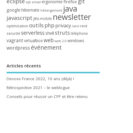
eclipse
git
firefox
ergonomie
ejb
email
java
google
hibernate
hébergement
newsletter
javascript
jeu
mobile
outils
php
privacy
rest
optimisation
raml
serverless
struts
shell
securité
téléphone
web
vagrant
virtualbox
windows
web 2.0
événement
wordpress
Articles récents
Devoxx France 2022, 10 ans (déjà) !
Rétrospective 2021 – le weblogue
Conseils pour réussir un CFP et être retenu