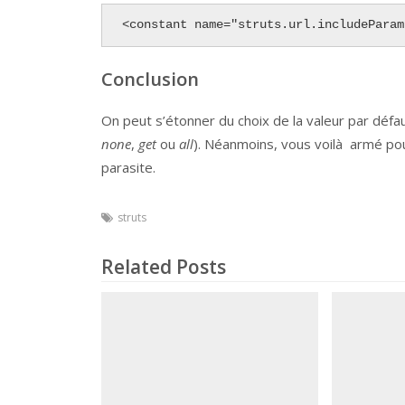
<constant name="struts.url.includeParam
Conclusion
On peut s’étonner du choix de la valeur par défau
none
,
get
ou
all
). Néanmoins, vous voilà armé po
parasite.
struts
Related Posts