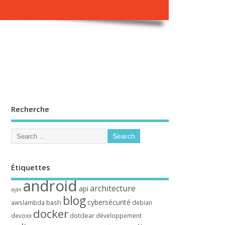
Recherche
Étiquettes
android
architecture
api
ajax
blog
cybersécurité
bash
awslambda
debian
docker
dotclear
devoxx
développement