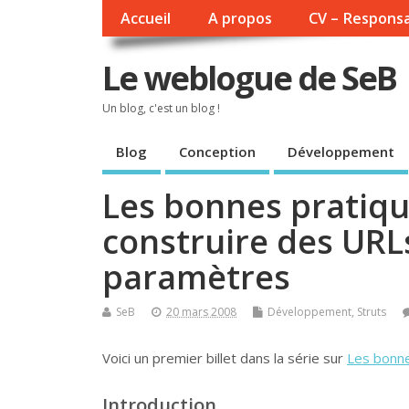
Accueil
A propos
CV – Responsa
Le weblogue de SeB
Un blog, c'est un blog !
Blog
Conception
Développement
Les bonnes pratique
construire des URL
paramètres
SeB
20 mars 2008
Développement
,
Struts
Voici un premier billet dans la série sur
Les bonne
Introduction