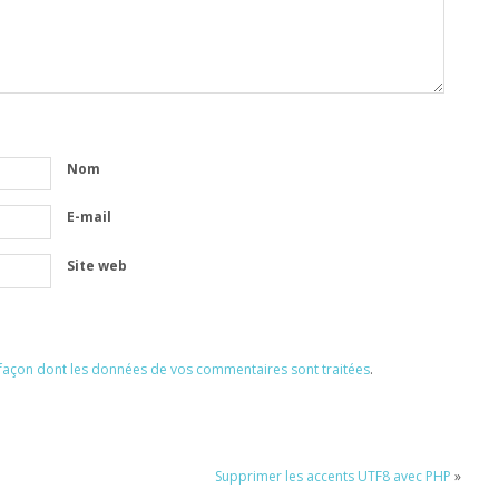
Nom
E-mail
Site web
a façon dont les données de vos commentaires sont traitées
.
Supprimer les accents UTF8 avec PHP
»