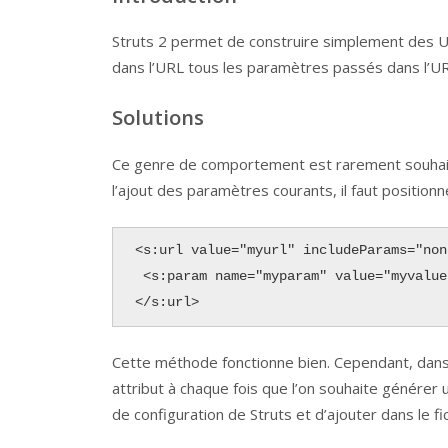
Struts 2 permet de construire simplement des UR
dans l’URL tous les paramètres passés dans l’UR
Solutions
Ce genre de comportement est rarement souhait
l’ajout des paramètres courants, il faut positionne
<s:url value="myurl" includeParams="none
 <s:param name="myparam" value="myvalue" />

</s:url>
Cette méthode fonctionne bien. Cependant, dans la
attribut à chaque fois que l’on souhaite générer u
de configuration de Struts et d’ajouter dans le fi