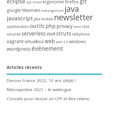
eclipse
git
firefox
ergonomie
ejb
email
java
google
hibernate
hébergement
newsletter
javascript
jeu
mobile
outils
php
privacy
rest
optimisation
raml
serverless
struts
shell
securité
téléphone
web
vagrant
virtualbox
windows
web 2.0
événement
wordpress
Articles récents
Devoxx France 2022, 10 ans (déjà) !
Rétrospective 2021 – le weblogue
Conseils pour réussir un CFP et être retenu