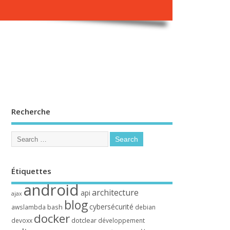
Recherche
Étiquettes
android
architecture
api
ajax
blog
cybersécurité
bash
awslambda
debian
docker
dotclear
devoxx
développement