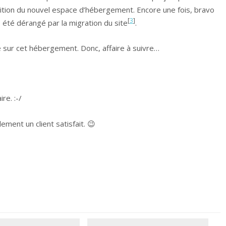
tion du nouvel espace d’hébergement. Encore une fois, bravo
[
3
]
 été dérangé par la migration du site
.
 sur cet hébergement. Donc, affaire à suivre…
re. :-/
lement un client satisfait. 😉