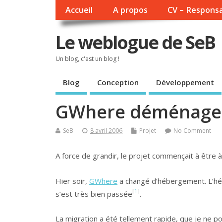
Accueil
A propos
CV – Responsa
Le weblogue de SeB
Un blog, c'est un blog !
Blog
Conception
Développement
GWhere déménage
SeB
8 avril 2006
Projet
No Comment
A force de grandir, le projet commençait à être à l
Hier soir,
GWhere
a changé d’hébergement. L’héb
[
1
]
s’est très bien passée
.
La migration a été tellement rapide, que je ne 