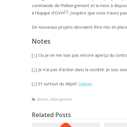
commande de l’hébergement et la mise à disposi
[
2
]
à l’équipe d’OVH
. J’espère que vous n’avez pas
De nouveaux projets devraient être mis en place
Notes
[
1
] Ou je ne me suis pas encore aperçu du contrai
[
2
] Je n’ai pas d’action dans la société. Je suis seu
[
3
] Et surtout du dépôt
Debian
.
debian
,
hébergement
Related Posts