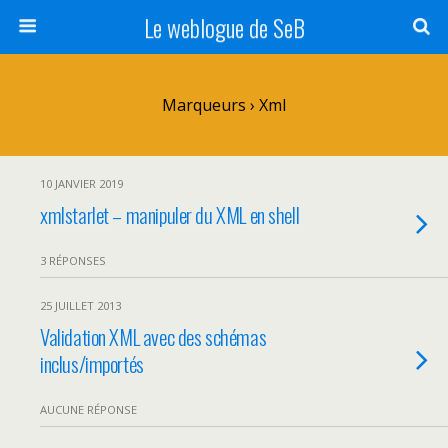
Le weblogue de SeB
Marqueurs › Xml
10 JANVIER 2019
xmlstarlet – manipuler du XML en shell
3 RÉPONSES
25 JUILLET 2013
Validation XML avec des schémas
inclus/importés
AUCUNE RÉPONSE