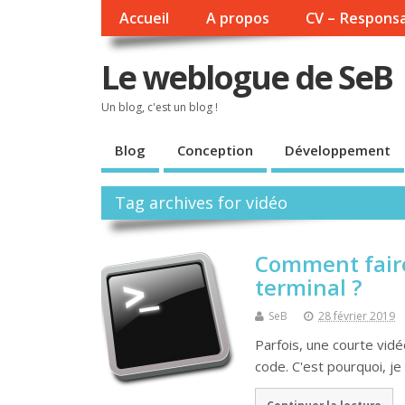
Accueil
A propos
CV – Responsa
Le weblogue de SeB
Un blog, c'est un blog !
Blog
Conception
Développement
Tag archives for vidéo
Comment faire
terminal ?
SeB
28 février 2019
Parfois, une courte vidé
code. C'est pourquoi, j
Continuer la lecture