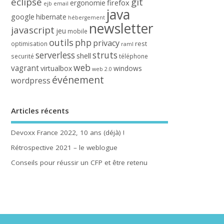
eclipse
git
firefox
ergonomie
ejb
email
java
google
hibernate
hébergement
newsletter
javascript
jeu
mobile
outils
php
privacy
rest
optimisation
raml
serverless
struts
shell
securité
téléphone
web
vagrant
virtualbox
windows
web 2.0
événement
wordpress
Articles récents
Devoxx France 2022, 10 ans (déjà) !
Rétrospective 2021 – le weblogue
Conseils pour réussir un CFP et être retenu