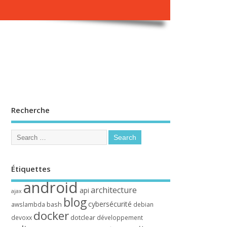
Recherche
Étiquettes
android
architecture
api
ajax
blog
cybersécurité
bash
awslambda
debian
docker
dotclear
devoxx
développement