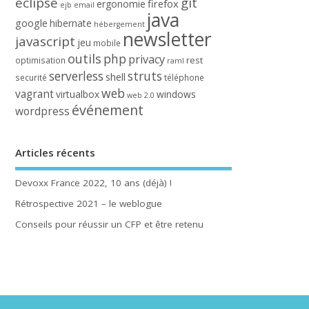
eclipse
git
firefox
ergonomie
ejb
email
java
google
hibernate
hébergement
newsletter
javascript
jeu
mobile
outils
php
privacy
rest
optimisation
raml
serverless
struts
shell
securité
téléphone
web
vagrant
virtualbox
windows
web 2.0
événement
wordpress
Articles récents
Devoxx France 2022, 10 ans (déjà) !
Rétrospective 2021 – le weblogue
Conseils pour réussir un CFP et être retenu