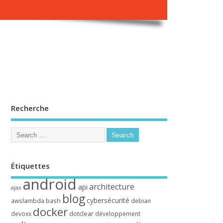
Recherche
Étiquettes
android
architecture
api
ajax
blog
cybersécurité
bash
awslambda
debian
docker
dotclear
devoxx
développement