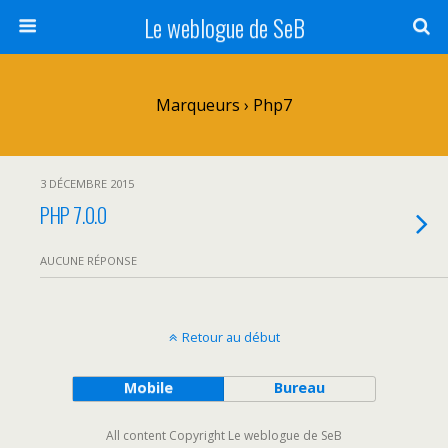
Le weblogue de SeB
Marqueurs › Php7
3 DÉCEMBRE 2015
PHP 7.0.0
AUCUNE RÉPONSE
Retour au début
Mobile
Bureau
All content Copyright Le weblogue de SeB