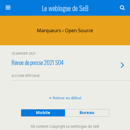
Le weblogue de SeB
Marqueurs › Open Source
29 JANVIER 2021
Revue de presse 2021 S04
AUCUNE RÉPONSE
Retour au début
Mobile
Bureau
All content Copyright Le weblogue de SeB